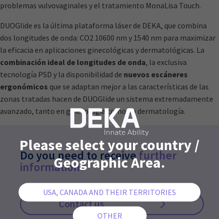
problemas vulvovaginales y el tratamiento MonaLisa Touch.
DUOGlide es la última plataforma láser de DEKA, que combina
dos longitudes de onda: CO2 10600 nm y 1540 nm para maximizar
la eficacia en aplicaciones ginecológicas y dermatológicas. La
combinación ideal de longitudes de onda
, la exclusiva
tecnología PSD y la disponibilidad de
nuevos escáneres
ergonómicos
que se adaptan mejor a las características de las
zonas tratadas hacen de DUOGlide un sistema extremadamente
avanzado, tanto en ginecología como en dermatología.
Please select your country /
Do you need to receive
further
Geographic Area.
information?
Contact us