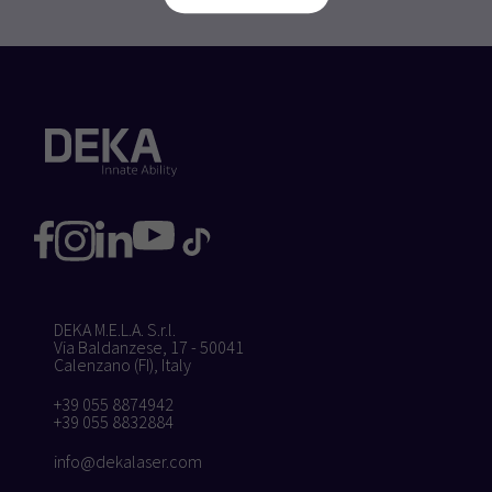
DEKA M.E.L.A. S.r.l.
Via Baldanzese, 17 - 50041
Calenzano (FI), Italy
+39 055 8874942
+39 055 8832884
info@dekalaser.com