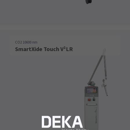
CO2 10600 nm
SmartXide Touch V²LR