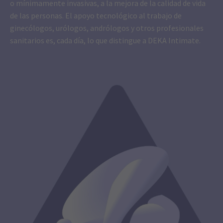
o mínimamente invasivas, a la mejora de la calidad de vida
de las personas. El apoyo tecnológico al trabajo de
ginecólogos, urólogos, andrólogos y otros profesionales
sanitarios es, cada día, lo que distingue a DEKA Intimate.