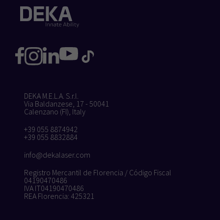
DEKA M.E.L.A. S.r.l.
Via Baldanzese, 17 - 50041
Calenzano (FI), Italy
+39 055 8874942
+39 055 8832884
info@dekalaser.com
Registro Mercantil de Florencia / Código Fiscal
04190470486
IVA IT04190470486
REA Florencia: 425321