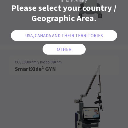
Please select your country /
Geographic Area.
CO₂ 10600 nm y Diodo 980 nm
SmartXide² GYN