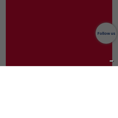
Follow us
Categoría
DEKA Aesthetics
Origen
NIR 675 nm