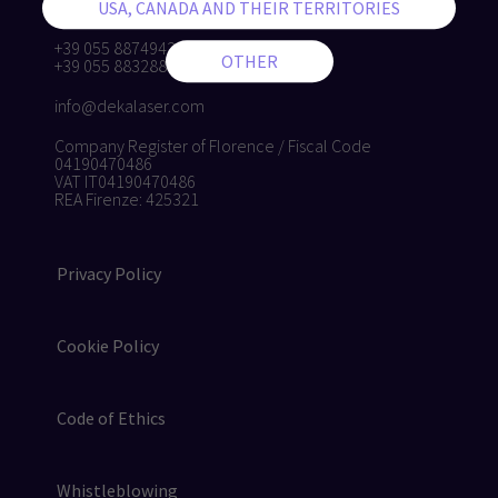
Calenzano (FI), Italy
+39 055 8874942
+39 055 8832884
info@dekalaser.com
Company Register of Florence / Fiscal Code
04190470486
VAT IT04190470486
REA Firenze: 425321
Privacy Policy
Cookie Policy
Code of Ethics
Whistleblowing