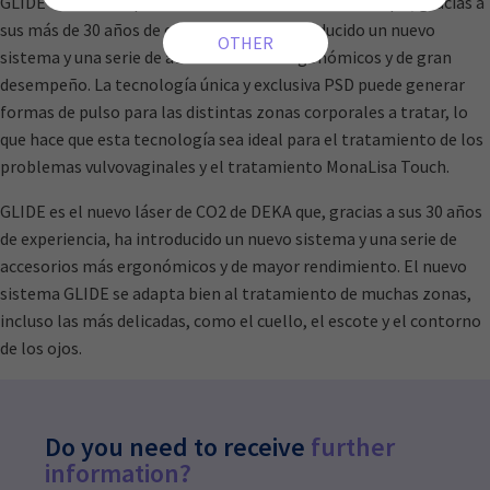
GLIDE es la nueva plataforma láser de CO2 de DEKA que, gracias a
sus más de 30 años de experiencia, ha introducido un nuevo
sistema y una serie de accesorios más ergonómicos y de gran
desempeño. La tecnología única y exclusiva PSD puede generar
formas de pulso para las distintas zonas corporales a tratar, lo
que hace que esta tecnología sea ideal para el tratamiento de los
problemas vulvovaginales y el tratamiento MonaLisa Touch.
GLIDE es el nuevo láser de CO2 de DEKA que, gracias a sus 30 años
de experiencia, ha introducido un nuevo sistema y una serie de
accesorios más ergonómicos y de mayor rendimiento. El nuevo
sistema GLIDE se adapta bien al tratamiento de muchas zonas,
incluso las más delicadas, como el cuello, el escote y el contorno
de los ojos.
Do you need to receive
further
information?