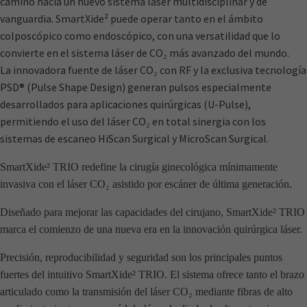
camino hacia un nuevo sistema láser multidisciplinar y de
vanguardia. SmartXide² puede operar tanto en el ámbito
colposcópico como endoscópico, con una versatilidad que lo
convierte en el sistema láser de CO₂ más avanzado del mundo.
La innovadora fuente de láser CO₂ con RF y la exclusiva tecnología
PSD® (Pulse Shape Design) generan pulsos especialmente
desarrollados para aplicaciones quirúrgicas (U-Pulse),
permitiendo el uso del láser CO₂ en total sinergia con los
sistemas de escaneo HiScan Surgical y MicroScan Surgical.
SmartXide² TRIO redefine la cirugía ginecológica mínimamente
invasiva con el láser CO₂ asistido por escáner de última generación.
Diseñado para mejorar las capacidades del cirujano, SmartXide² TRIO
marca el comienzo de una nueva era en la innovación quirúrgica láser.
Precisión, reproducibilidad y seguridad son los principales puntos
fuertes del intuitivo SmartXide² TRIO. El sistema ofrece tanto el brazo
articulado como la transmisión del láser CO₂ mediante fibras de alto