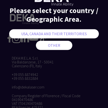
Please select your country /
Geographic Area.
DEKA M.E.L.A. S.r.l.
Via Baldanzese, 17 - 50041
Calenzano (FI), Italy
+39 055 8874942
+39 055 8832884
info@dekalaser.com
Company Register of Florence / Fiscal Code
04190470486
VAT IT04190470486
REA Firenze: 425321