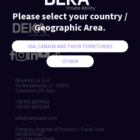
Please select your country /
Geographic Area.
DEKA M.E.L.A. S.r.l.
Via Baldanzese, 17 - 50041
Calenzano (FI), Italy
+39 055 8874942
+39 055 8832884
info@dekalaser.com
Company Register of Florence / Fiscal Code
04190470486
VAT IT04190470486