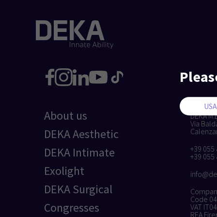
Pleas
About us
DEKA M.E.
Via Bald
DEKA Aesthetic
Calenzano
+39 055
DEKA Intimate
+39 055
Exolight
info@de
DEKA Surgical
Company 
Code 0
Congresses
VAT IT0
REA Fire