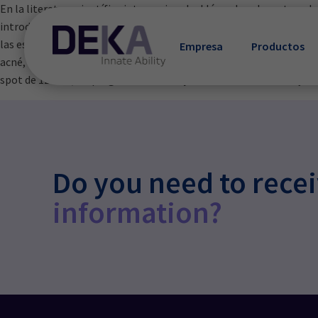
En la literatura científica internacional, el láser de colorante e
introduciendo la
inteligente RightLight™ Technology
, represe
las estructuras dérmicas que rodean la lesión. Synchro VasQ trata u
Empresa
Productos
acné, sin el molesto problema de la púrpura posterior al tratamie
spot de 12 mm, lo que
garantiza la rapidez del tratamiento
y u
Do you need to rece
information?