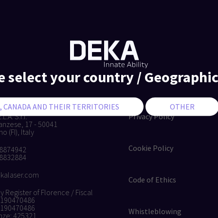
e select your country / Geographic
L.A. S.r.l.
Privacy Policy
anzese, 17 - 50041
 (FI), Italy
Cookie Policy
 8874942
 8832884
kalaser.com
Code of Ethics
Register of Florence / Fiscal
4190470486
4190470486
Whistleblowing
nze: 425321