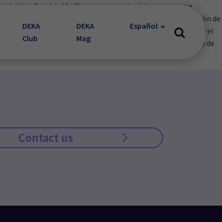
emoglobina. Synchro VasQ, con sus características propias e
antizando al mismo tiempo una acción selectiva y la protección de
DEKA
DEKA
Español
el tratamiento de la psoriasis, las verrugas, las cicatrices y el
Club
Mag
idad de energía disponible permite utilizar un tamaño máximo de
Contact us