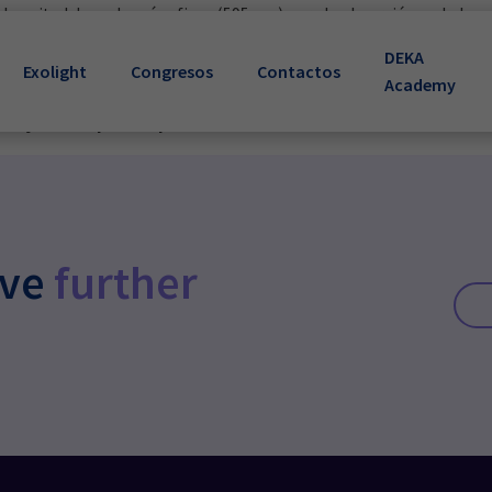
s la longitud de onda más eficaz (595 nm) para la absorción en la h
nta una verdadera novedad en el mundo del láser de colorante, gar
DEKA
n gran número de lesiones vasculares y también puede utilizarse en 
Exolight
Congresos
Contactos
Academy
nto (la energía se libera a través de micropulsos). La mayor cant
n
mejor enfoque terapéutico
.
ive
further