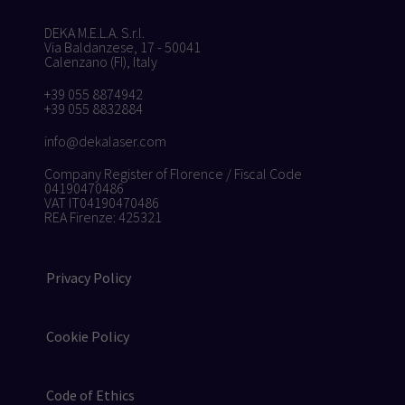
DEKA M.E.L.A. S.r.l.
Via Baldanzese, 17 - 50041
Calenzano (FI), Italy
+39 055 8874942
+39 055 8832884
info@dekalaser.com
Company Register of Florence / Fiscal Code
04190470486
VAT IT04190470486
REA Firenze: 425321
Privacy Policy
Cookie Policy
Code of Ethics