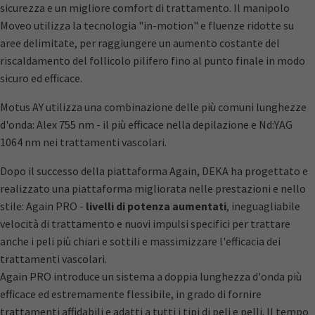
sicurezza e un migliore comfort di trattamento. Il manipolo
Moveo utilizza la tecnologia "in-motion" e fluenze ridotte su
aree delimitate, per raggiungere un aumento costante del
riscaldamento del follicolo pilifero fino al punto finale in modo
sicuro ed efficace.
Motus AY utilizza una combinazione delle più comuni lunghezze
d'onda: Alex 755 nm - il più efficace nella depilazione e Nd:YAG
1064 nm nei trattamenti vascolari.
Dopo il successo della piattaforma Again, DEKA ha progettato e
realizzato una piattaforma migliorata nelle prestazioni e nello
stile: Again PRO -
livelli di potenza aumentati
, ineguagliabile
velocità di trattamento e nuovi impulsi specifici per trattare
anche i peli più chiari e sottili e massimizzare l'efficacia dei
trattamenti vascolari.
Again PRO introduce un sistema a doppia lunghezza d'onda più
efficace ed estremamente flessibile, in grado di fornire
trattamenti affidabili e adatti a tutti i tipi di peli e pelli. Il tempo