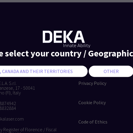
e select your country / Geographic
L.A. S.r.l.
Privacy Policy
anzese, 17 - 50041
 (FI), Italy
Cookie Policy
 8874942
 8832884
kalaser.com
Code of Ethics
Register of Florence / Fiscal