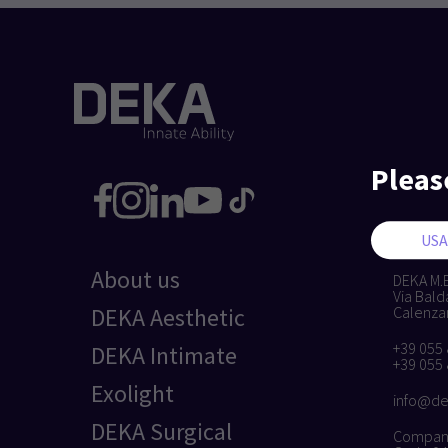
Pleas
About us
DEKA M.E.
Via Bald
DEKA Aesthetic
Calenzano
+39 055
DEKA Intimate
+39 055
Exolight
info@de
DEKA Surgical
Company 