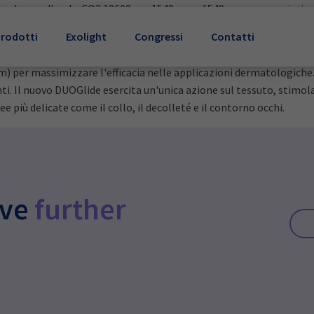
unghezze d'onda: CO2 10600 nm 1540 nm e 1540 nm per massimizzare
 disponibilità di nuovi scanner ergonomici che si adattano al megli
rodotti
Exolight
Congressi
Contatti
tologia.
er massimizzare l'efficacia nelle applicazioni dermatologiche. G
ti. Il nuovo DUOGlide esercita un'unica azione sul tessuto, stimol
più delicate come il collo, il decolleté e il contorno occhi.
ive
further