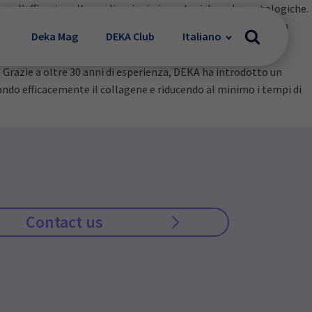
 l'efficacia nelle applicazioni ginecologiche e dermatologiche.
o alle caratteristiche delle aree trattate rendono DUOGlide un
Deka Mag
DEKA Club
Italiano
razie a oltre 30 anni di esperienza, DEKA ha introdotto un
ando efficacemente il collagene e riducendo al minimo i tempi di
Contact us