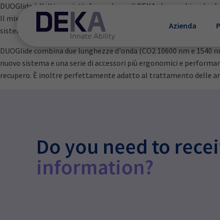
DUOGlide è l'ultima piattaforma laser di DEKA che combina due l
Il mix ideale di lunghezze d'onda, l'esclusiva tecnologia PSD e la
Azienda
P
sistema estremamente avanzato, sia in ginecologia che in derma
DUOGlide combina due lunghezze d'onda (CO2 10600 nm e 1540 nm) p
nuovo sistema e una serie di accessori più ergonomici e performan
recupero. È inoltre perfettamente adatto al trattamento delle aree 
Do you need to rece
information?