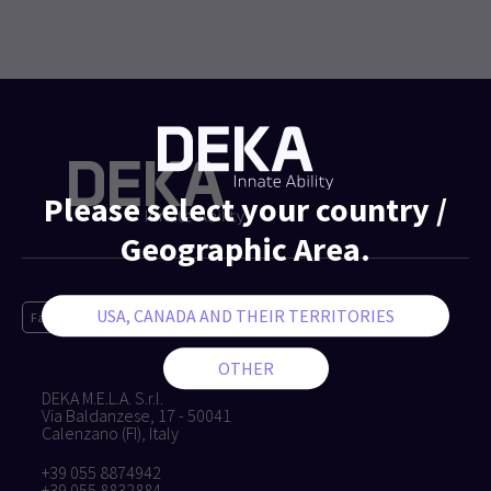
Please select your country /
Geographic Area.
Facebook
Instagram
Linkedin
Youtube
DEKA M.E.L.A. S.r.l.
Via Baldanzese, 17 - 50041
Calenzano (FI), Italy
+39 055 8874942
+39 055 8832884